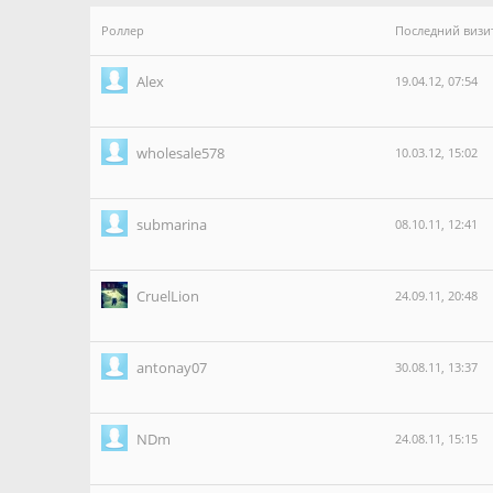
Роллер
Последний визи
Alex
19.04.12, 07:54
wholesale578
10.03.12, 15:02
submarina
08.10.11, 12:41
CruelLion
24.09.11, 20:48
antonay07
30.08.11, 13:37
NDm
24.08.11, 15:15