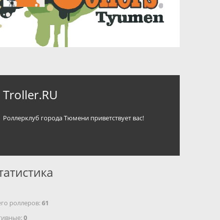
Troller.RU
Роллерклуб города Тюмени приветствует вас!
татистика
его роллеров:
61
тивные:
0