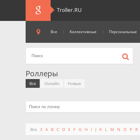
Troller.RU
Все
Коллективные
Персональные
Роллеры
Все
Онлайн
Новые
Все
3
A
B
C
D
E
F
G
H
I
J
K
L
M
N
O
P
R