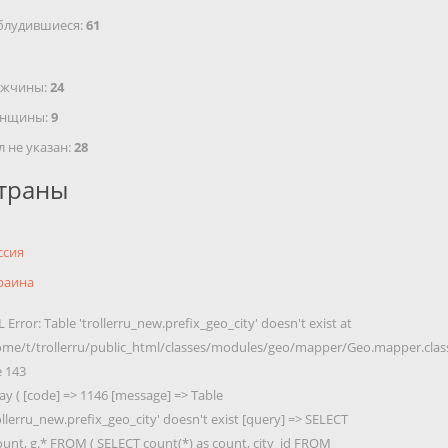
блудившиеся:
61
жчины:
24
нщины:
9
л не указан:
28
траны
ссия
раина
 Error: Table 'trollerru_new.prefix_geo_city' doesn't exist at
ome/t/trollerru/public_html/classes/modules/geo/mapper/Geo.mapper.clas
e 143
ay ( [code] => 1146 [message] => Table
ollerru_new.prefix_geo_city' doesn't exist [query] => SELECT
ount, g.* FROM ( SELECT count(*) as count, city_id FROM