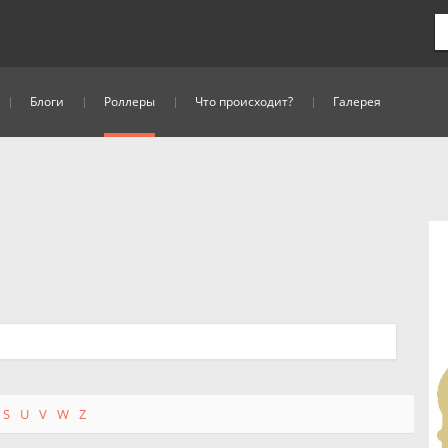
Блоги
Роллеры
Что происходит?
Галерея
S
U
V
W
Z