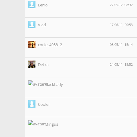
Lerro
27.05.12, 08:32
Vlad
17.06.11, 20:53
cortes495812
08.05.11, 15:14
Detka
24.05.11, 18:52
BlackLady
Cooler
Mingus