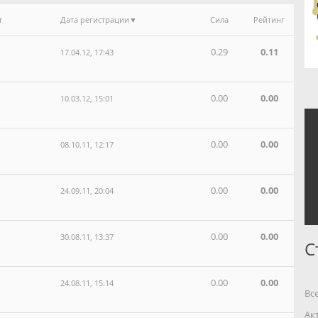
т
Дата регистрации
Сила
Рейтинг
0.29
0.11
17.04.12, 17:43
0.00
0.00
10.03.12, 15:01
0.00
0.00
08.10.11, 12:17
0.00
0.00
24.09.11, 20:04
0.00
0.00
30.08.11, 13:37
С
0.00
0.00
24.08.11, 15:14
Вс
Ак