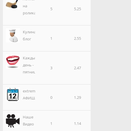
на
5
5.25
роликах
Кулинарный
1
2.55
блог
Каждый
день -
3
2.47
пятница!
extreme-
0
1.29
АФИША
Наше
1
1.14
Видео