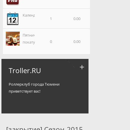
Календарь-2009
1
0.00
Пятничные
0
0.00
покатушки
Troller.RU
Роллерклуб города Тюмени
приветствует вас!
[закрытие] Сезон-2015