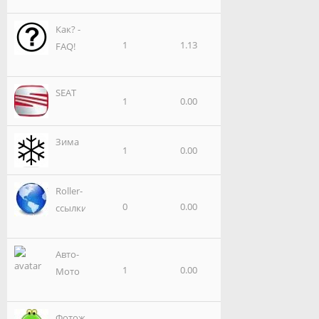
Как? -
1
1.13
FAQ!
SEAT
1
0.00
Зима
1
0.00
Roller-
0
0.00
ссылки
Авто-
1
0.00
Мото
Фотожаба