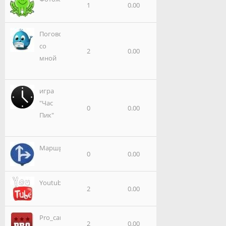
1
0.00
Поговори
со
2
0.00
мной
игра
"Час
0
0.00
Пик"
Маршруты
0
0.00
Youtube
2
0.00
Pro_сайт
2
0.00