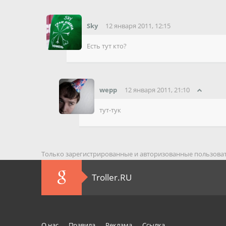
Sky
12 января 2011, 12:15
Есть тут кто?
wepp
12 января 2011, 21:10
тут-тук
Только зарегистрированные и авторизованные пользоват
Troller.RU
О нас
Правила
Реклама
Ссылка