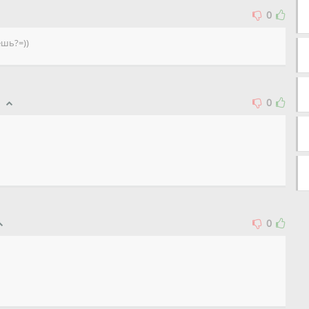
0
ешь?=))
0
0