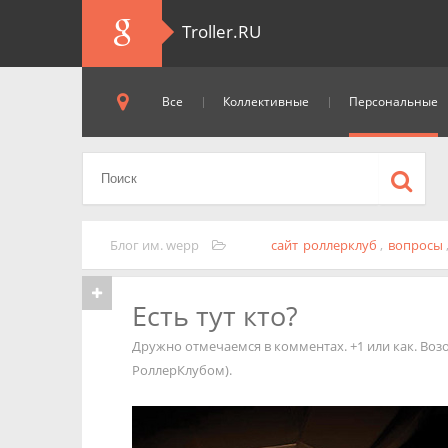
Troller.RU
Все
Коллективные
Персональные
Блог им. wepp
сайт
роллерклуб
,
вопросы
Есть тут кто?
Дружно отмечаемся в комментах. +1 или как. Во
РоллерКлубом).