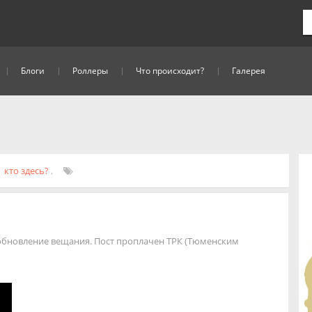
Блоги
Роллеры
Что происходит?
Галерея
,
кто здесь?
,
зобновление вещания. Пост проплачен ТРК (Тюменским