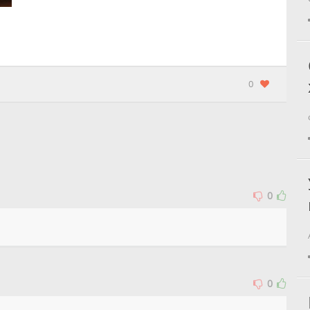
0
0
0