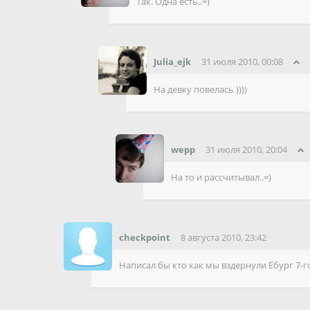
Так. Одна есть..=)
Julia_ejk
31 июля 2010, 00:08
На девку повелась ))))
wepp
31 июля 2010, 20:04
На то и рассчитывал..=)
checkpoint
8 августа 2010, 23:42
Написал бы кто как мы вздернули Ёбург 7-г