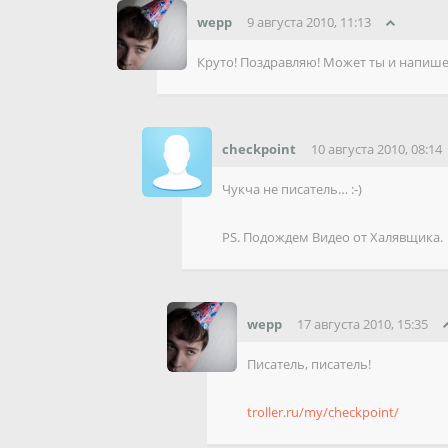
wepp
9 августа 2010, 11:13
Круто! Поздравляю! Может ты и напиш
checkpoint
10 августа 2010, 08:14
Чукча не писатель… :-)
PS. Подождем Видео от Халявщика.
wepp
17 августа 2010, 15:35
Писатель, писатель!
troller.ru/my/checkpoint/