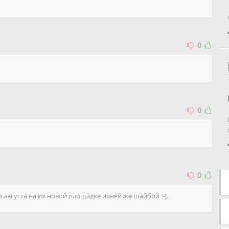
0
0
0
о августа на их новой площадке ихней же шайбой :-).