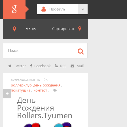
Профиль
Сортировать
Меню
Twitter
Facebook
RSS
Mail
extreme-АФИША
роллерклуб
день рождения
,
покатушка
,
контест
,
День
Рождения
Rollers.Tyumen