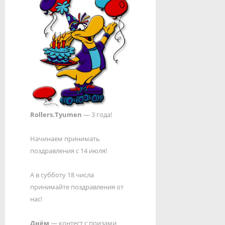
Rollers.Tyumen
— 3 года!
Начинаем принимать
поздравления с 14 июля!
А в субботу 18 числа
принимайте поздравления от
нас!
Днём
— контест с призами