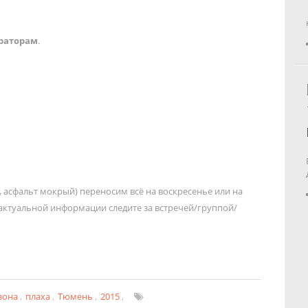
ераторам
.
, асфальт мокрый) переносим всё на воскресенье или на
актуальной информации следите за встречей/группой/
зона
,
плаха
,
Тюмень
,
2015
,