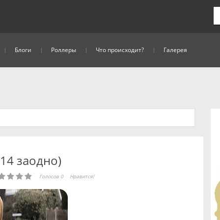
Блоги
Роллеры
Что происходит?
Галерея
014 заодно)
Голосов 0
Нравится!