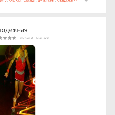
2015
,
слалом
,
слайды
,
джампинг
,
спидскейтинг
,
олодёжная
Голосов 0
Нравится!